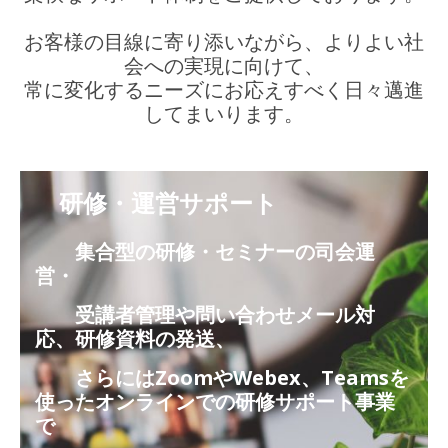
お客様の目線に寄り添いながら、よりよい社
会への実現に向けて、
常に変化するニーズにお応えすべく日々邁進
してまいります。
研修・運営サポート
集合型の研修・セミナーの司会運
営・
受講者管理や問い合わせメール対
応、研修資料の発送、
さらには
Zoom
や
Webex
、
Teams
を
使ったオンラインでの研修サポート事業
で